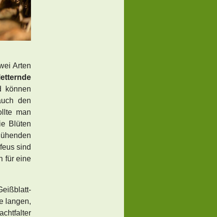
wei Arten
letternde
d können
auch den
ollte man
e Blüten
lühenden
feus sind
 für eine
eißblatt-
e langen,
chtfalter