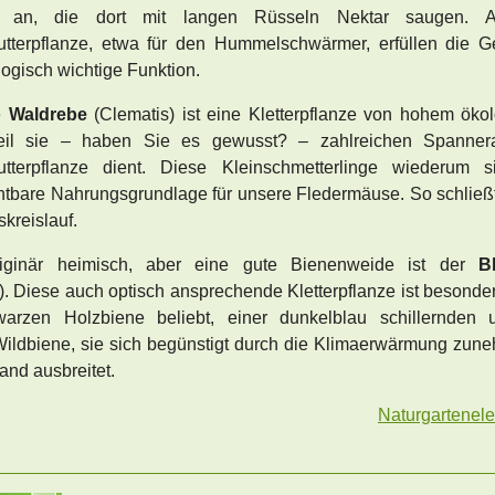
 an, die dort mit langen Rüsseln Nektar saugen. A
tterpflanze, etwa für den Hummelschwärmer, erfüllen die Ge
logisch wichtige Funktion.
e
Waldrebe
(Clematis) ist eine Kletterpflanze von hohem öko
eil sie – haben Sie es gewusst? – zahlreichen Spannera
utterpflanze dient. Diese Kleinschmetterlinge wiederum s
htbare Nahrungsgrundlage für unsere Fledermäuse. So schließt
kreislauf.
riginär heimisch, aber eine gute Bienenweide ist der
B
e). Diese auch optisch ansprechende Kletterpflanze ist besonder
warzen Holzbiene beliebt, einer dunkelblau schillernden 
ildbiene, sie sich begünstigt durch die Klimaerwärmung zun
and ausbreitet.
Naturgartenel