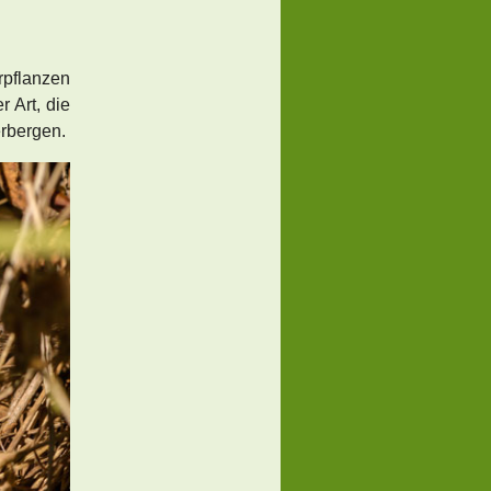
rpflanzen
 Art, die
erbergen.