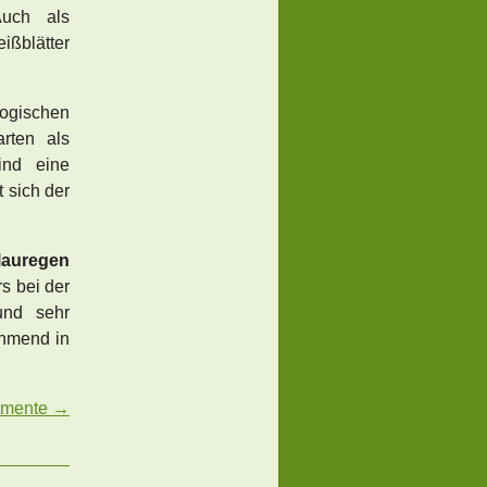
uch als
ißblätter
logischen
rten als
ind eine
 sich der
lauregen
s bei der
und sehr
ehmend in
emente →