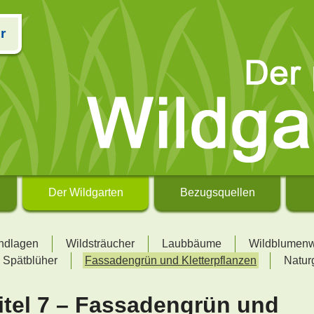
r
Der Wildgarten
Bezugsquellen
undlagen
Wildsträucher
Laubbäume
Wildblumen
 Spätblüher
Fassadengrün und Kletterpflanzen
Natur
itel 7 – Fassadengrün und