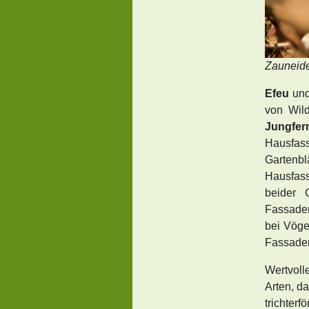
Zauneide
Efeu
un
von Wil
Jungfer
Hausfas
Gartenbl
Hausfas
beider 
Fassaden
bei Vöge
Fassade
Wertvoll
Arten, d
trichter