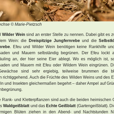
chse © Marie-Pietzsch
d
Wilder Wein
sind an erster Stelle zu nennen. Dabei gibt es z
dem Wein: die
Dreispitzige Jungfernrebe
und die
Selbstk
nrebe
. Efeu und Wilder Wein benötigen keine Rankhilfe un
saden und Mauern selbständig begrünen. Der Efeu lockt 
äuling an, der hier seine Eier ablegt. Wo es möglich ist, s
saden und Mauern mit Efeu oder Wildem Wein eingrünen. Di
Gewächse sind sehr ergiebig, teilweise brummen die b
 richtiggehend. Auch die Früchte des Wilden Weins und des E
ln und Insekten gleichermaßen begehrt – daher Ampel auf Grün
nbegrünung.
e Rank- und Kletterpflanzen sind auch die beiden heimischen G
as
Waldgeißblatt
und das
Echte Geißblatt
(Gartengeißblatt). Di
förmigen Blüten ziehen in den Abend- und Nachtstunden Na