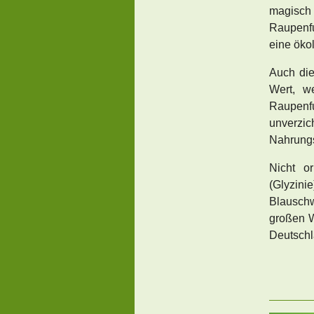
magisch
Raupenfu
eine öko
Auch di
Wert, w
Raupenf
unverzic
Nahrungs
Nicht o
(Glyzini
Blausch
großen W
Deutschl