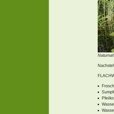
Naturnah
Nachsteh
FLACH
Frosch
Sumpf
Pfeilkr
Wasser
Wasser