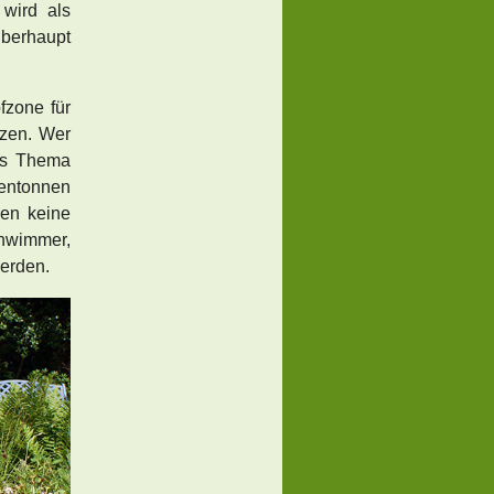
wird als
berhaupt
fzone für
nzen. Wer
Das Thema
entonnen
en keine
hwimmer,
erden.