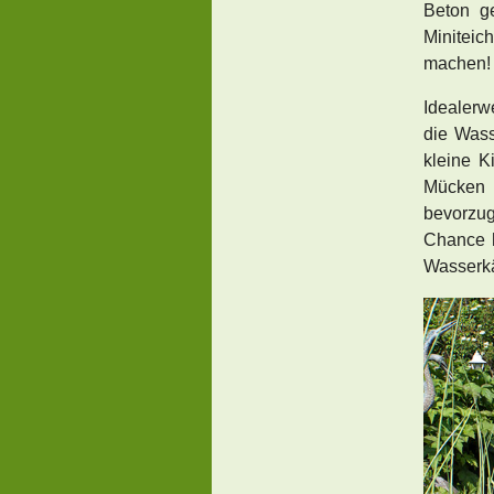
Beton g
Minitei
machen!
Idealerw
die Wass
kleine K
Mücken 
bevorzu
Chance 
Wasserkä