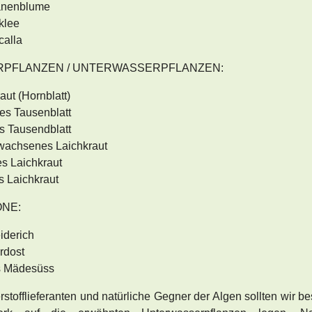
nenblume
klee
alla
PFLANZEN / UNTERWASSERPFLANZEN:
aut (Hornblatt)
ges Tausenblatt
s Tausendblatt
wachsenes Laichkraut
s Laichkraut
s Laichkraut
NE:
iderich
rdost
s Mädesüss
rstofflieferanten und natürliche Gegner der Algen sollten wir b