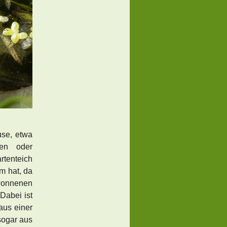
use, etwa
len oder
rtenteich
m hat, da
ewonnenen
Dabei ist
 aus einer
sogar aus