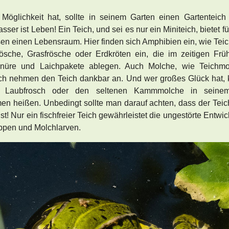
Möglichkeit hat, sollte in seinem Garten einen Gartenteich
ser ist Leben! Ein Teich, und sei es nur ein Miniteich, bietet fü
n einen Lebensraum. Hier finden sich Amphibien ein, wie Teic
ösche, Grasfrösche oder Erdkröten ein, die im zeitigen Früh
hnüre und Laichpakete ablegen. Auch Molche, wie Teichmo
h nehmen den Teich dankbar an. Und wer großes Glück hat,
n Laubfrosch oder den seltenen Kammmolche in seine
en heißen. Unbedingt sollte man darauf achten, dass der Teich
st! Nur ein fischfreier Teich gewährleistet die ungestörte Entwi
pen und Molchlarven.