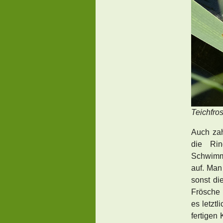
Teichfro
Auch zah
die Rin
Schwimmk
auf. Man 
sonst di
Frösche 
es letztl
fertigen 