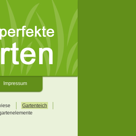
Impressum
wiese
Gartenteich
gartenelemente