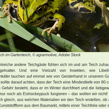
sch im Gartenteich, © agrarmotive, Adobe Stock
lreiche andere Teichgäste fühlen sich im und am Teich zuha
gelnatter. Und eine Vielzahl von Insekten, wie Libel
äfer tauchen auf einmal wie von Geisterhand in unserem Ga
sollte darauf achten, dass der Teich eine Mindesttiefe von 80 c
e Gefahr besteht, dass er im Winter durchfriert und die liebg
nur noch als Eishockeypuck fungieren – das wollen wir nicht! 
ich gleich, aus welchen Materialien wir den Teich erstellen, ob
Kunststoffform aus dem Baumarkt, mittels einer Teichfolie oder 