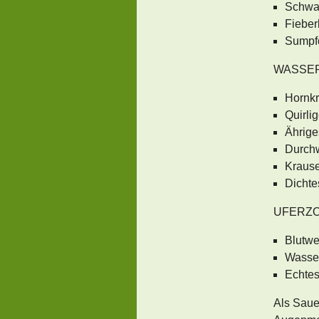
Schwa
Fieber
Sumpfc
WASSER
Hornkr
Quirli
Ährige
Durch
Krause
Dichte
UFERZO
Blutwe
Wasse
Echte
Als Saue