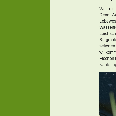
Wer die 
Denn: Was
Lebewese
Wasserfr
Laichsc
Bergmolc
seltene
willkomm
Fischen i
Kaulquap