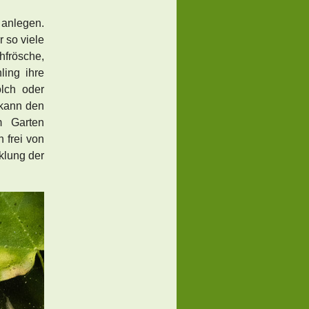
 anlegen.
r so viele
hfrösche,
ling ihre
lch oder
 kann den
m Garten
 frei von
cklung der