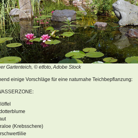
er Gartenteich, © etfoto, Adobe Stock
end einige Vorschläge für eine naturnahe Teichbepflanzung:
WASSERZONE:
löffel
dotterblume
aut
aloe (Krebsschere)
schwertlilie